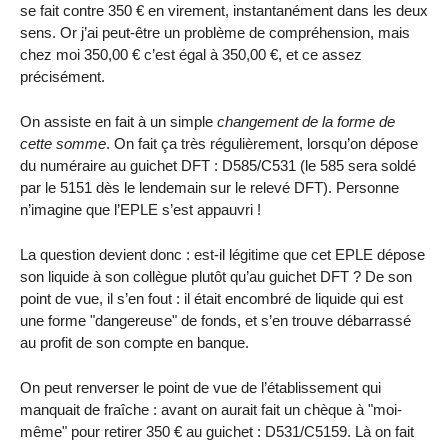
se fait contre 350 € en virement, instantanément dans les deux
sens. Or j’ai peut-être un problème de compréhension, mais
chez moi 350,00 € c’est égal à 350,00 €, et ce assez
précisément.
On assiste en fait à un simple
changement de la forme de
cette somme
. On fait ça très régulièrement, lorsqu’on dépose
du numéraire au guichet DFT : D585/C531 (le 585 sera soldé
par le 5151 dès le lendemain sur le relevé DFT). Personne
n’imagine que l’EPLE s’est appauvri !
La question devient donc : est-il légitime que cet EPLE dépose
son liquide à son collègue plutôt qu’au guichet DFT ? De son
point de vue, il s’en fout : il était encombré de liquide qui est
une forme "dangereuse" de fonds, et s’en trouve débarrassé
au profit de son compte en banque.
On peut renverser le point de vue de l’établissement qui
manquait de fraîche : avant on aurait fait un chèque à "moi-
même" pour retirer 350 € au guichet : D531/C5159. Là on fait