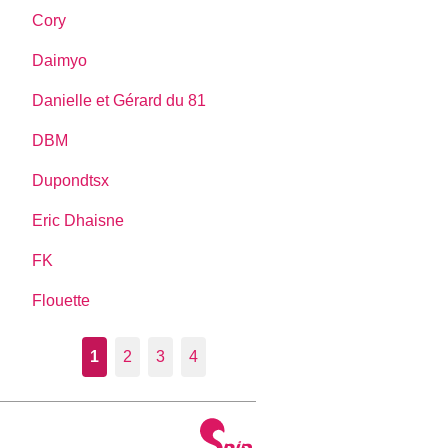
Cory
Daimyo
Danielle et Gérard du 81
DBM
Dupondtsx
Eric Dhaisne
FK
Flouette
1
2
3
4