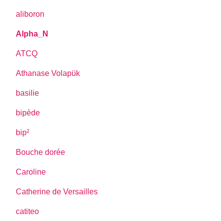
aliboron
Alpha_N
ATCQ
Athanase Volapük
basilie
bipède
bip²
Bouche dorée
Caroline
Catherine de Versailles
catiteo