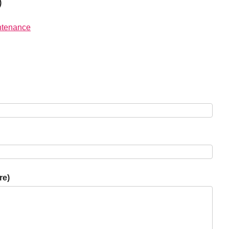
)
ntenance
re)