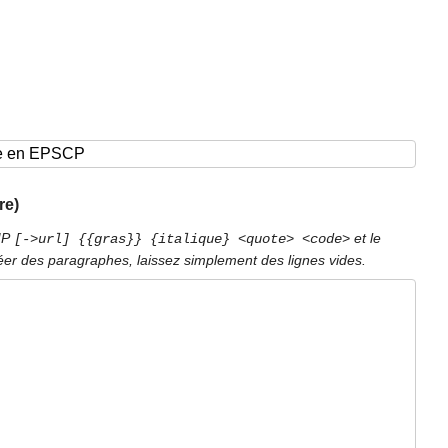
re)
PIP
et le
[->url] {{gras}} {italique} <quote> <code>
éer des paragraphes, laissez simplement des lignes vides.