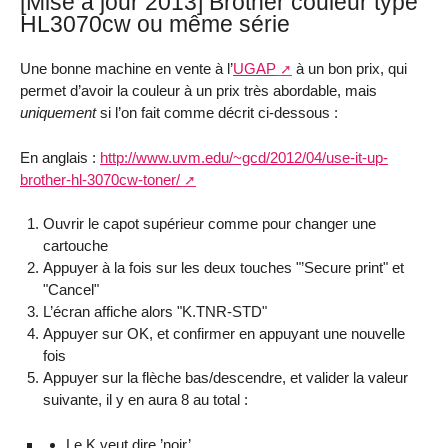
[Mise à jour 2013] Brother couleur type
HL3070cw ou même série
Une bonne machine en vente à l’
UGAP
à un bon prix, qui
permet d’avoir la couleur à un prix très abordable, mais
uniquement
si l’on fait comme décrit ci-dessous :
En anglais :
http://www.uvm.edu/~gcd/2012/04/use-it-up-
brother-hl-3070cw-toner/
Ouvrir le capot supérieur comme pour changer une
cartouche
Appuyer à la fois sur les deux touches "’Secure print" et
"Cancel"
L’écran affiche alors "K.TNR-STD"
Appuyer sur OK, et confirmer en appuyant une nouvelle
fois
Appuyer sur la flèche bas/descendre, et valider la valeur
suivante, il y en aura 8 au total :
Le K veut dire ’noir’