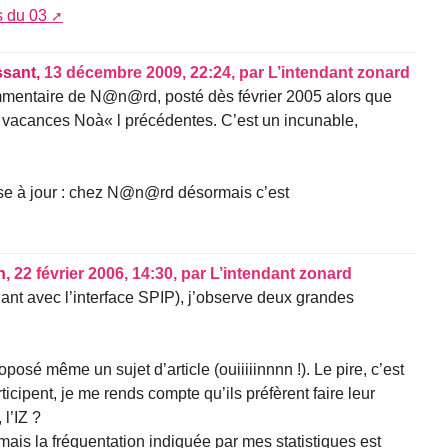
s du 03
ssant,
13 décembre 2009, 22:24
,
par
L’intendant zonard
mmentaire de N@n@rd, posté dès février 2005 alors que
les vacances Noà« l précédentes. C’est un incunable,
mise à jour : chez N@n@rd désormais c’est
n,
22 février 2006, 14:30
,
par
L’intendant zonard
ant avec l’interface SPIP), j’observe deux grandes
osé même un sujet d’article (ouiiiiinnnn !). Le pire, c’est
ticipent, je me rends compte qu’ils préfèrent faire leur
 l’IZ ?
mais la fréquentation indiquée par mes statistiques est