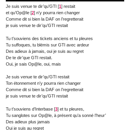
Je suis venue te dir’qu’GTI
[
1
]
restait
et qu’Op@le
[
2
]
n’y pourra rien changer
Comme dit si bien la DAF on l’regretterait
je suis venue te dir’qu’GTI restait
Tu t’souviens des tickets anciens et tu pleures
Tu suffoques, tu blémis sur GTI avec ardeur
Des adieux à jamais, oui je suis au regret
De te dir’que GTI restait.
Oui, je sais Op@le, oui, mais
Je suis venue te dir’qu’GTI restait
Ton étonnement n’y pourra rien changer
Comme dit si bien la DAF on l’regretterait
je suis venue te dir’qu’GTI restait
Tu t’souviens d’Interbase
[
3
]
et tu pleures,
Tu sanglotes sur Op@le, à présent qu’a sonné l’heur’
Des adieux plus jamais
Oui je suis au regret