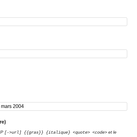
re)
PIP
et le
[->url] {{gras}} {italique} <quote> <code>