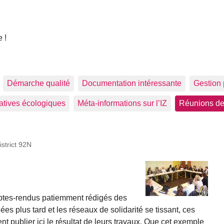
 !
Démarche qualité
Documentation intéressante
Gestion 
tiatives écologiques
Méta-informations sur l’IZ
Réunions de
istrict 92N
ptes-rendus patiemment rédigés des
es plus tard et les réseaux de solidarité se tissant, ces
t publier ici le résultat de leurs travaux. Que cet exemple