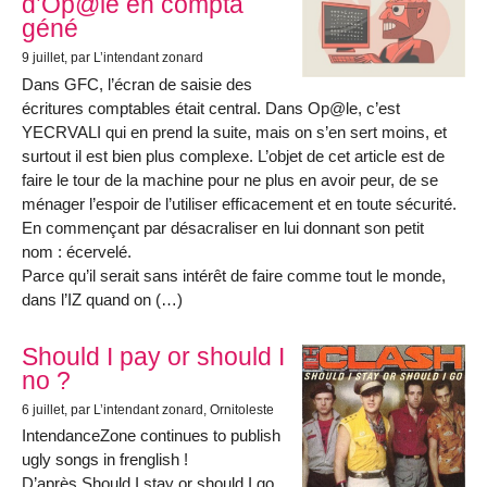
d’Op@le en compta
géné
9 juillet
, par L’intendant zonard
Dans GFC, l’écran de saisie des
écritures comptables était central. Dans Op@le, c’est
YECRVALI qui en prend la suite, mais on s’en sert moins, et
surtout il est bien plus complexe. L’objet de cet article est de
faire le tour de la machine pour ne plus en avoir peur, de se
ménager l’espoir de l’utiliser efficacement et en toute sécurité.
En commençant par désacraliser en lui donnant son petit
nom : écervelé.
Parce qu’il serait sans intérêt de faire comme tout le monde,
dans l’IZ quand on (…)
Should I pay or should I
no ?
6 juillet
, par L’intendant zonard, Ornitoleste
IntendanceZone continues to publish
ugly songs in frenglish !
D’après Should I stay or should I go,