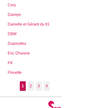
Cory
Daimyo
Danielle et Gérard du 81
DBM
Dupondtsx
Eric Dhaisne
FK
Flouette
1
2
3
4