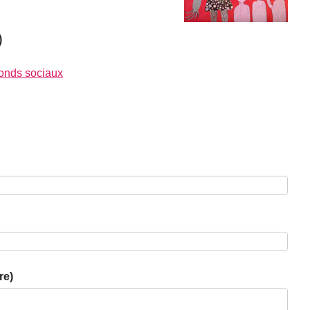
)
fonds sociaux
re)