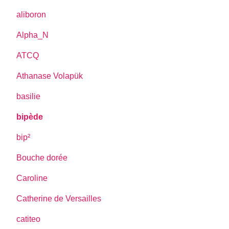
aliboron
Alpha_N
ATCQ
Athanase Volapük
basilie
bipède
bip²
Bouche dorée
Caroline
Catherine de Versailles
catiteo