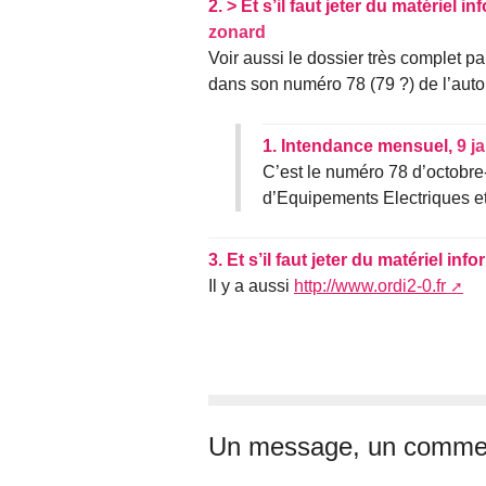
2.
> Et s’il faut jeter du matériel i
zonard
Voir aussi le dossier très complet p
dans son numéro 78 (79 ?) de l’aut
1.
Intendance mensuel,
9 j
C’est le numéro 78 d’octobre
d’Equipements Electriques et
3.
Et s’il faut jeter du matériel inf
Il y a aussi
http://www.ordi2-0.fr
Un message, un commen