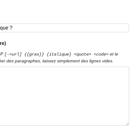
re)
PIP
et le
[->url] {{gras}} {italique} <quote> <code>
éer des paragraphes, laissez simplement des lignes vides.