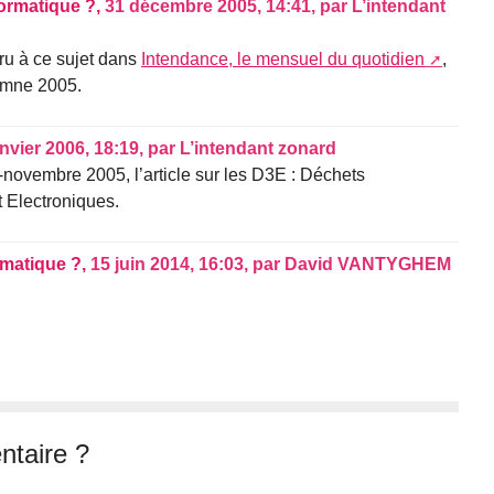
nformatique ?,
31 décembre 2005, 14:41
,
par
L’intendant
aru à ce sujet dans
Intendance, le mensuel du quotidien
,
omne 2005.
anvier 2006, 18:19
,
par
L’intendant zonard
-novembre 2005, l’article sur les D3E : Déchets
 Electroniques.
ormatique ?,
15 juin 2014, 16:03
,
par
David VANTYGHEM
taire ?