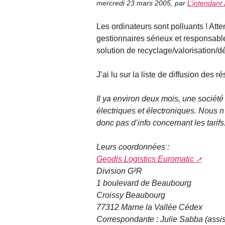
mercredi 23 mars 2005
,
par
L’intendant
Les ordinateurs sont polluants ! Atte
gestionnaires sérieux et responsables
solution de recyclage/valorisation/dé
J’ai lu sur la liste de diffusion des r
Il ya environ deux mois, une sociét
électriques et électroniques. Nous n
donc pas d’info concernant les tarifs
Leurs coordonnées :
Geodis Logistics Euromatic
Division G²R
1 boulevard de Beaubourg
Croissy Beaubourg
77312 Marne la Vallée Cédex
Correspondante : Julie Sabba (assi