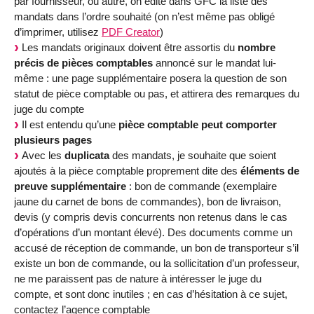
par fournisseur, ou autre, on édite dans GFC la liste des
mandats dans l’ordre souhaité (on n’est même pas obligé
d’imprimer, utilisez
PDF Creator
)
Les mandats originaux doivent être assortis du
nombre
précis de pièces comptables
annoncé sur le mandat lui-
même : une page supplémentaire posera la question de son
statut de pièce comptable ou pas, et attirera des remarques du
juge du compte
Il est entendu qu’une
pièce comptable peut comporter
plusieurs pages
Avec les
duplicata
des mandats, je souhaite que soient
ajoutés à la pièce comptable proprement dite des
éléments de
preuve supplémentaire
: bon de commande (exemplaire
jaune du carnet de bons de commandes), bon de livraison,
devis (y compris devis concurrents non retenus dans le cas
d’opérations d’un montant élevé). Des documents comme un
accusé de réception de commande, un bon de transporteur s’il
existe un bon de commande, ou la sollicitation d’un professeur,
ne me paraissent pas de nature à intéresser le juge du
compte, et sont donc inutiles ; en cas d’hésitation à ce sujet,
contactez l’agence comptable