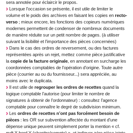
sera annotée pour éclaircir le propos.
Lorsque l’occasion se présente, il est utile de limiter le
volume et le poids des archives en faisant les copies en
recto-
verso
; mieux encore, les fonctions des copieurs numériques
modernes permettent de condenser de nombreux documents
de manière réduite sur un petit nombre de pages. (à utiliser
suivant la lisibilité et l’importance des pièces concernées)
Dans le cas des ordres de reversement, ou des factures
représentées après un rejet, mettez comme pièce justificative
la
copie de la facture originale
, en annotant en surcharge les
coordonnées comptables de l’opération d’origine. Toute autre
pièce (courrier au ou du fournisseur...) sera appréciée, au
moins avec le duplicata.
Il est utile de
regrouper les ordres de recettes
quand la
logique comptable l’autorise (pour limiter le nombre de
signatures à obtenir de l’ordonnateur) : consultez l’agence
comptable pour connaître le degré de subdivision minimum.
Les
ordres de recettes n’ont pas forcément besoin de
pièces
: les OR sur subvention affectée du montant d’une
dépense unique peuvent simplement porter la mention « cf.
mdt X bord Y (chapitre/compte) », et indiquer zéro pièce jointe.