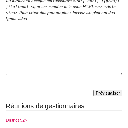
Ce formulaire accepte les raccourcis SPIP
[->url] {{gras}}
et le code HTML
{italique} <quote> <code>
<q> <del>
. Pour créer des paragraphes, laissez simplement des
<ins>
lignes vides.
Réunions de gestionnaires
District 92N