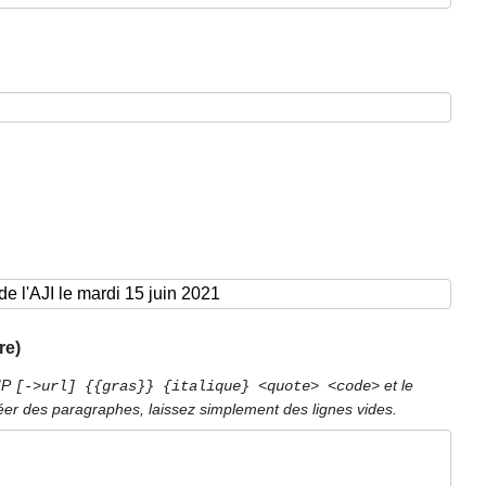
re)
PIP
et le
[->url] {{gras}} {italique} <quote> <code>
éer des paragraphes, laissez simplement des lignes vides.