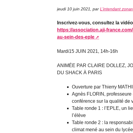
jeudi 10 juin 2021
,
par
L’intendant zonar
Inscrivez-vous, consultez la vidéo
https://association.aji-france.co
au-sein-des-eple
Mardi15 JUIN 2021, 14h-16h
ANIMÉE PAR CLAIRE DOLLEZ, J
DU SHACK À PARIS
Ouverture par Thierry MATHIE
Agnès FLORIN, professeure ém
conférence sur la qualité de v
Table ronde 1 : l’EPLE, un lie
l’élève
Table ronde 2 : la responsab
climat mené au sein du lycée 