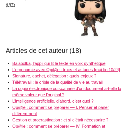
(L’IZ)
Articles de cet auteur (18)
Balabolka, l’appli qui lit le texte en voix synthétique
L’ergonomie avec Op@le : trucs et astuces [màj fin 10/24]
Signature, cachet, délégation : quels enjeux ?
Télétravail : le crible de la qualité de vie au travail
La copie électronique ou scannée d’un document a-t-elle la
même valeur que l’original ?
L’intelligence artificielle, d’abord, c’est quoi ?
Op@le : comment se préparer — I. Penser et parler
différemment
Gestion et procrastination : et si c’était nécessaire ?
Op@le : comment se préparer — IV. Formation et