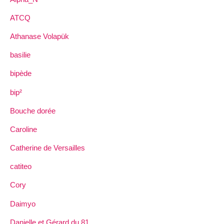
ATCQ
Athanase Volapük
basilie
bipède
bip²
Bouche dorée
Caroline
Catherine de Versailles
catiteo
Cory
Daimyo
Danielle et Gérard du 81