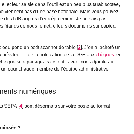
e, et leur saisie dans l’outil est un peu plus tarabiscotée,
 ne viennent pas d’une base nationale. Mais vous pouvez
te des RIB auprès d’eux également. Je ne sais pas
ès friands de nous remettre leurs documents sur papier...
 équiper d’un petit scanner de table
[
3
]
. J’en ai acheté un
eu près tout — de la notification de la DGF aux
chèques
, en
telle que si je partageais cet outil avec mon adjointe au
r un pour chaque membre de l’équipe administrative
uments numériques
nts SEPA
[
4
]
sont désormais sur votre poste au format
mérisés ?