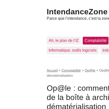
IntendanceZone
Parce que l’intendance, c’est la zone
Ah, le plan de l’IZ
Comptabilité
Informatique, outils logiciels
Ini
Accueil
>
Comptabilité
>
Op@le
>
Op@le 
dématérialisation
Op@le : comment 
de la boîte à arch
dématérialisation