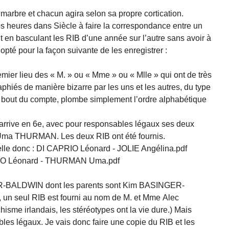
e marbre et chacun agira selon sa propre cortication.
s heures dans Siècle à faire la correspondance entre un
t en basculant les RIB d’une année sur l’autre sans avoir à
i opté pour la façon suivante de les enregistrer :
mier lieu des « M. » ou « Mme » ou « Mlle » qui ont de très
aphiés de manière bizarre par les uns et les autres, du type
u bout du compte, plombe simplement l’ordre alphabétique
rrive en 6e, avec pour responsables légaux ses deux
ma THURMAN. Les deux RIB ont été fournis.
elle donc : DI CAPRIO Léonard - JOLIE Angélina.pdf
RIO Léonard - THURMAN Uma.pdf
ER-BALDWIN dont les parents sont Kim BASINGER-
n seul RIB est fourni au nom de M. et Mme Alec
sme irlandais, les stéréotypes ont la vie dure.) Mais
les légaux. Je vais donc faire une copie du RIB et les