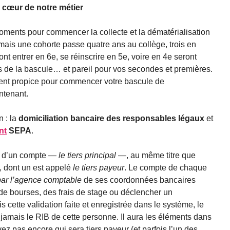
 cœur de notre métier
oments pour commencer la collecte et la dématérialisation
mais une cohorte passe quatre ans au collège, trois en
nt entrer en 6e, se réinscrire en 5e, voire en 4e seront
s de la bascule… et pareil pour vos secondes et premières.
ent propice pour commencer votre bascule de
ntenant.
 : la
domiciliation bancaire des responsables légaux
et
nt
SEPA
.
e d’un compte —
le tiers principal
—, au même titre que
 dont un est appelé
le tiers payeur
. Le compte de chaque
 par l’agence comptable
de ses coordonnées bancaires
 de bourses, des frais de stage ou déclencher un
 cette validation faite et enregistrée dans le système, le
amais le RIB de cette personne. Il aura les éléments dans
pas encore qui sera tiers payeur (et parfois l’un des