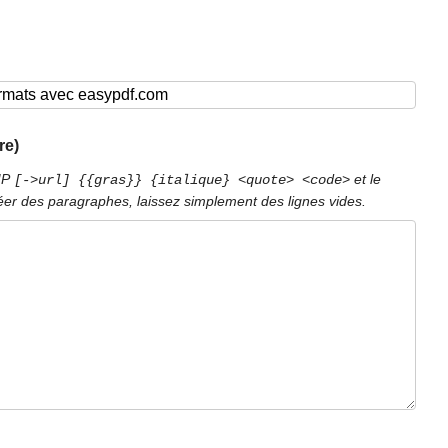
re)
PIP
et le
[->url] {{gras}} {italique} <quote> <code>
éer des paragraphes, laissez simplement des lignes vides.