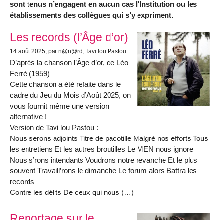
sont tenus n’engagent en aucun cas l’Institution ou les
établissements des collègues qui s’y expriment.
Articles les plus récents
Les records (l’Âge d’or)
14 août 2025
, par n@n@rd, Tavi lou Pastou
D’après la chanson l’Âge d’or, de Léo
Ferré (1959)
Cette chanson a été refaite dans le
cadre du Jeu du Mois d’Août 2025, on
vous fournit même une version
alternative !
Version de Tavi lou Pastou :
Nous serons adjoints Titre de pacotille Malgré nos efforts Tous
les entretiens Et les autres broutilles Le MEN nous ignore
Nous s’rons intendants Voudrons notre revanche Et le plus
souvent Travaill’rons le dimanche Le forum alors Battra les
records
Contre les délits De ceux qui nous (…)
Reportage sur le