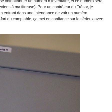
 se voir attribuer un numéro d’inventaire, et ce numéro sera
reviens à ma titreuse). Pour un contrôleur du Trésor, je
en entrant dans une intendance de voir un numéro
re-fort du comptable, ça met en confiance sur le sérieux avec