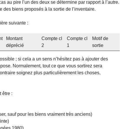
 cas au pire l’un des deux se détermine par rapport à l’autre.
e des biens proposés à la sortie de l’inventaire.
ière suivante :
nt
Montant
Compte cl
Compte cl
Motif de
déprécié
2
1
sortie
ssible ; si cela a un sens n’hésitez pas à ajouter des
pose. Normalement, tout ce que vous sortirez sera
ontraire soignez plus particulièrement les choses,
 être :
r, sauf pour les biens vraiment très anciens)
inte)
années 1980)