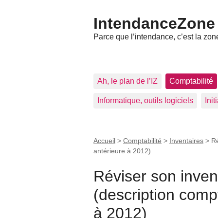
IntendanceZone
Parce que l’intendance, c’est la zone
Ah, le plan de l’IZ
Comptabilité
Informatique, outils logiciels
Ini
Accueil
>
Comptabilité
>
Inventaires
>
Ré
antérieure à 2012)
Réviser son invent
(description comp
à 2012)