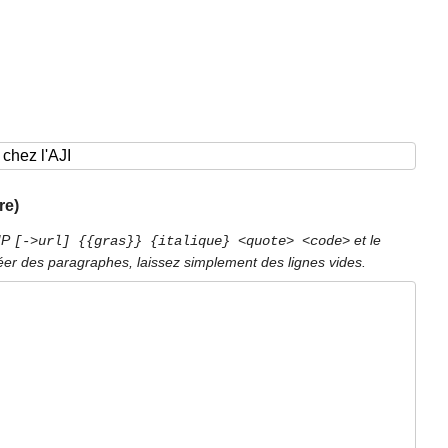
re)
PIP
et le
[->url] {{gras}} {italique} <quote> <code>
éer des paragraphes, laissez simplement des lignes vides.