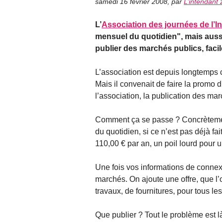
samedi 16 février 2008
,
par
L’intendant
L’
Association des journées de l’
mensuel du quotidien", mais aussi 
publier des marchés publics, facil
L’association est depuis longtemps c
Mais il convenait de faire la promo d
l’association, la publication des ma
Comment ça se passe ? Concrètemen
du quotidien, si ce n’est pas déjà fa
110,00 € par an, un poil lourd pour
Une fois vos informations de connex
marchés. On ajoute une offre, que l’
travaux, de fournitures, pour tous les
Que publier ? Tout le problème est là