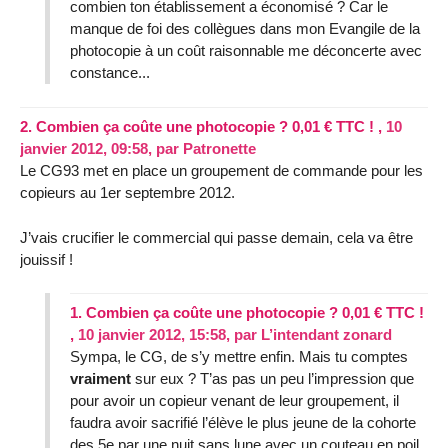
combien ton établissement a économisé ? Car le
manque de foi des collègues dans mon Evangile de la
photocopie à un coût raisonnable me déconcerte avec
constance...
2.
Combien ça coûte une photocopie ? 0,01 € TTC ! ,
10
janvier 2012, 09:58
,
par
Patronette
Le CG93 met en place un groupement de commande pour les
copieurs au 1er septembre 2012.
J’vais crucifier le commercial qui passe demain, cela va être
jouissif !
1.
Combien ça coûte une photocopie ? 0,01 € TTC !
,
10 janvier 2012, 15:58
,
par
L’intendant zonard
Sympa, le CG, de s’y mettre enfin. Mais tu comptes
vraiment
sur eux ? T’as pas un peu l’impression que
pour avoir un copieur venant de leur groupement, il
faudra avoir sacrifié l’élève le plus jeune de la cohorte
des 5e par une nuit sans lune avec un couteau en poil