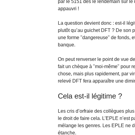
par le 5151 dès le lendemain sur le
appauvri !
La question devient donc : est-il l
plutôt qu’au guichet DFT ? De son poi
une forme "dangereuse" de fonds, et
banque.
On peut renverser le point de vue de
fait un chèque à "moi-même" pour re
chose, mais plus rapidement, par v
relevé DFT fera apparaître une dimi
Cela est-il légitime ?
Les cris d’orfraie des collègues plus
le droit de faire cela. L’EPLE n’est
mélange les genres. Les EPLE ne de
étanche.