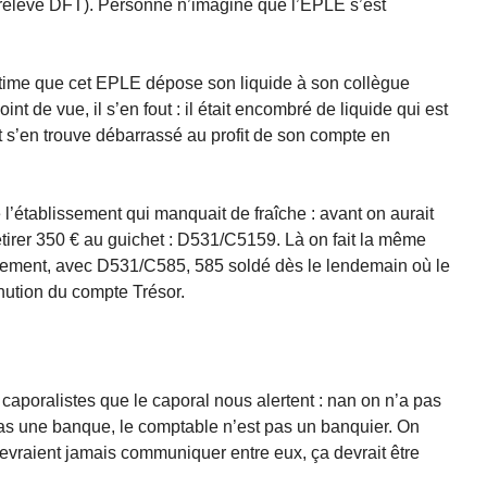
 relevé DFT). Personne n’imagine que l’EPLE s’est
égitime que cet EPLE dépose son liquide à son collègue
nt de vue, il s’en fout : il était encombré de liquide qui est
 s’en trouve débarrassé au profit de son compte en
 l’établissement qui manquait de fraîche : avant on aurait
tirer 350 € au guichet : D531/C5159. Là on fait la même
irement, avec D531/C585, 585 soldé dès le lendemain où le
nution du compte Trésor.
 caporalistes que le caporal nous alertent : nan on n’a pas
 pas une banque, le comptable n’est pas un banquier. On
vraient jamais communiquer entre eux, ça devrait être