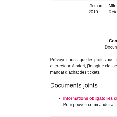
-
25 mars
Mlle
2010
Ret
Com
Docum
Prévoyez aussi que les profs vous re
aller-retour. A priori, j’imagine class
mandat d’achat des tickets.
Documents joints
Informations obligatoires cl
Pour pouvoir commander à l