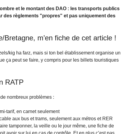
nombre et le montant des DAO : les transports publics
ar des règlements "propres" et pas uniquement des
/Bretagne, m’en fiche de cet article !
zels/kig ha farz, mais si ton bel établissement organise un
e ça peut se faire, y compris pour les billets touristiques
ion RATP
ose de nombreux problèmes :
emi-tarif, en carnet seulement
plicable aux bus et trams, seulement aux métros et RER
aire tamponner, la veille ou le jour même, une fiche de
oit avoir sur lui en cas de contrôle. Et en plus c’est pas